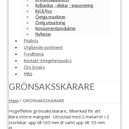
Kylbänkar, -diskar, -exponering
Kyl & Frys
Övriga maskiner
Övrig utrustning
Konsumentprodukter
Nyheter
Prislista
Utgående sortiment
Fyndhörna
Kontakt-Integritetspolicy
Om Smaky
Miljö
GRÖNSAKSSKÄRARE
Hem
/
GRÖNSAKSSKÄRARE
Högeffektiv grönsaksskärare, tillverkad för att
klara större mängder. Utrustad med 2 matarrör i 2
storlekar: upp till 165 mm Ø samt upp till 55 mm
Ø.