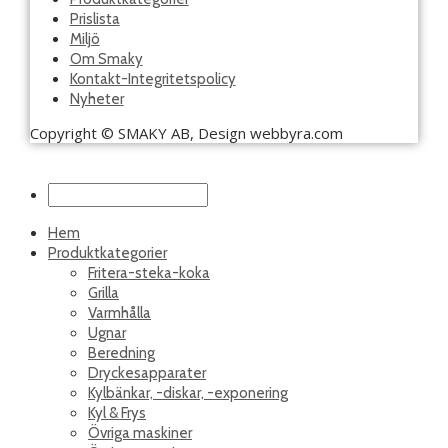
Prislista
Miljö
Om Smaky
Kontakt-Integritetspolicy
Nyheter
Copyright © SMAKY AB, Design webbyra.com
Hem
Produktkategorier
Fritera-steka-koka
Grilla
Varmhålla
Ugnar
Beredning
Dryckesapparater
Kylbänkar, -diskar, -exponering
Kyl & Frys
Övriga maskiner