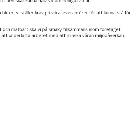
t den skall kunna hållas inom rimliga ramar.
odukter, vi ställer krav på våra leverantörer för att kunna stå för
tivt och mätbart ska vi på Smaky tillsammans inom företaget
r att underlätta arbetet med att minska våran miljöpåverkan.