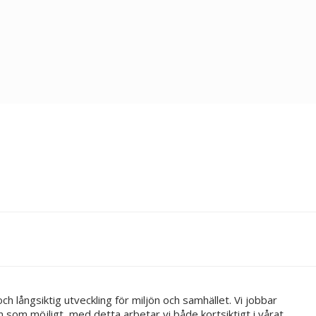
 och långsiktig utveckling för miljön och samhället. Vi jobbar
an som möjligt, med detta arbetar vi både kortsiktigt i vårat