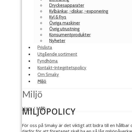
Dryckesapparater
Kylbänkar, -diskar, -exponering
Kyl & Frys
Övriga maskiner
Övrig utrustning
Konsumentprodukter
Nyheter
Prislista
Utgående sortiment
Fyndhörna
Kontakt-Integritetspolicy
Om Smaky
Miljö
Miljö
Hem
/
Miljö
MILJÖPOLICY
För oss på Smaky är det viktigt att bidra till en hållbar
därför för att företaget skall ha en så låg miljöpåverk