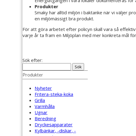
Energiåtgången i våra lokaler dokumenteras för at
Produkter
Smaky har alltid miljön i baktanke när vi väljer pr
en miljömässigt bra produkt.
För att göra arbetet efter policyn skall vara så effek
varje år ta fram en Miljöplan med mer konkreta mål fö
Sök efter:
Produkter
Nyheter
Fritera-steka-koka
Grilla
Varmhålla
Ugnar
Beredning
Dryckesapparater
Kylbänkar, -diskar, -