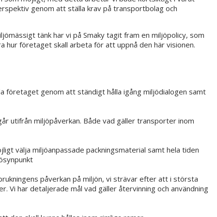
erspektiv genom att ställa krav på transportbolag och
iljömässigt tänk har vi på Smaky tagit fram en miljöpolicy, som
a hur företaget skall arbeta för att uppnå den här visionen.
a företaget genom att ständigt hålla igång miljödialogen samt
t går utifrån miljöpåverkan. Både vad gäller transporter inom
öjligt välja miljöanpassade packningsmaterial samt hela tiden
jösynpunkt
rukningens påverkan på miljön, vi strävar efter att i största
r. Vi har detaljerade mål vad gäller återvinning och användning